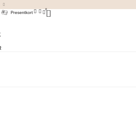
Damkläder & accessoarer
0
Presentkort
K
R