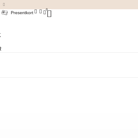
Damkläder & accessoarer
0
Presentkort
K
R